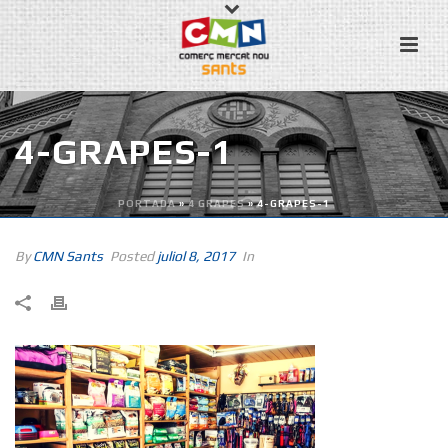
4-GRAPES-1
PORTADA
»
4 GRAPES
»
4-GRAPES-1
By
CMN Sants
Posted
juliol 8, 2017
In