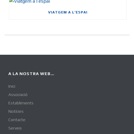
VIATGEM A L’ESPAI
A LA NOSTRA WEB…
Inici
Associació
Establiments
Notícies
Contacte
Serveis