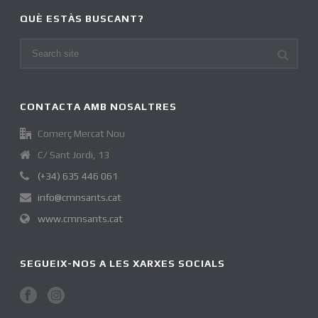
QUÈ ESTÀS BUSCANT?
CONTACTA AMB NOSALTRES
Comerç Mercat Nou
C/ Sant Jordi, 13
(+34) 635 446 061
info@cmnsants.cat
www.cmnsants.cat
SEGUEIX-NOS A LES XARXES SOCIALS