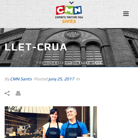
LLET-CRUA
PORTADA
»
LLET CRUA
»
LLET-CRUA
By
CMN Sants
Posted
juny 25, 2017
In