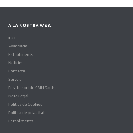
A LA NOSTRA WEB…
Inici
Associació
Establiments
Notícies
Contacte
Serveis
Fes-te soci de CMN Sants
Nota Legal
Política de Cookies
Política de privacitat
Establiments