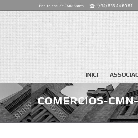
(+34) 635 44 60 61
Fes-te soci de CMN Sants
INICI
ASSOCIAC
COMERCIOS-CMN-