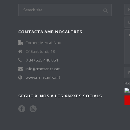
CONTACTA AMB NOSALTRES
Comerç Mercat Nou
C/ Sant Jordi, 13
(+34) 635 446 061
info@cmnsants.cat
www.cmnsants.cat
Not
SEGUEIX-NOS A LES XARXES SOCIALS