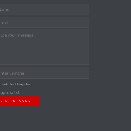
 readable? Change text.
SEND MESSAGE