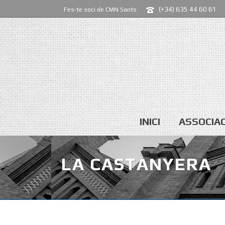
(+34) 635 44 60 61
Fes-te soci de CMN Sants
INICI
ASSOCIAC
LA CASTANYERA