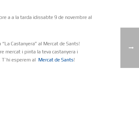
e a a la tarda idissabte 9 de novembre al
“La Castanyera” al Mercat de Sants!
re mercat i pinta la teva castanyera i
l! T’hi esperem al
Mercat de Sants
!