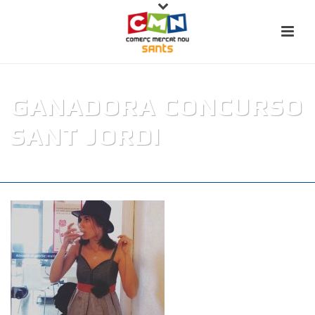
GANADORA CONCURSO
SANT JORDI
PORTADA
»
NOTÍCIES
»
GANADORA CONCURSO SANT JORDI