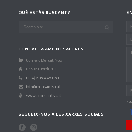
QUÈ ESTÀS BUSCANT?
EN
CONTACTA AMB NOSALTRES
Comerç Mercat Nou
C/ Sant Jordi, 13
(+34) 635 446 061
info@cmnsants.cat
www.cmnsants.cat
Not
SEGUEIX-NOS A LES XARXES SOCIALS