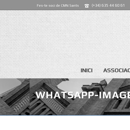
(+34) 635 44 60 61
Fes-te soci de CMN Sants
INICI
ASSOCIAC
WHATSAPP-IMAGE-