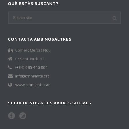
QUÈ ESTÀS BUSCANT?
CONTACTA AMB NOSALTRES
Comerç Mercat Nou
C/ Sant Jordi, 13
(+34) 635 446 061
info@cmnsants.cat
www.cmnsants.cat
SEGUEIX-NOS A LES XARXES SOCIALS