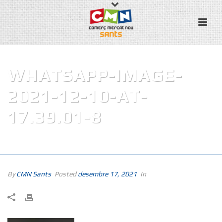
WHATSAPP-IMAGE-
2021-12-10-AT-
17.39.01-8
PORTADA
»
SORTEIG NADALENC 2021
»
WHATSAPP-IMAGE-2021-12-10-
AT-17.39.01-8
By
CMN Sants
Posted
desembre 17, 2021
In