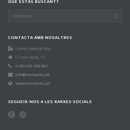
QUÈ ESTÀS BUSCANT?
CONTACTA AMB NOSALTRES
Comerç Mercat Nou
C/ Sant Jordi, 13
(+34) 635 446 061
info@cmnsants.cat
www.cmnsants.cat
SEGUEIX-NOS A LES XARXES SOCIALS