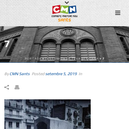
7
PORTADA
»
CUSTOMIZA LA TEVA PERSIANA
»
7
By
CMN Sants
Posted
setembre 5, 2019
In