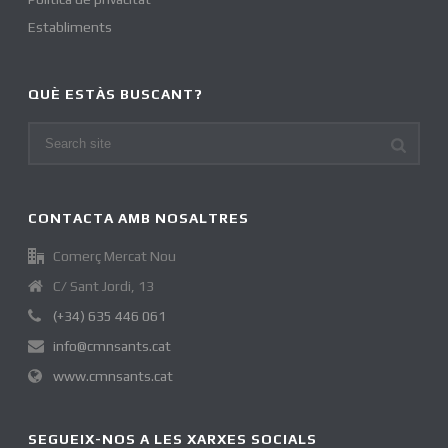
Establiments
QUÈ ESTÀS BUSCANT?
CONTACTA AMB NOSALTRES
Comerç Mercat Nou
C/ Sant Jordi, 13
(+34) 635 446 061
info@cmnsants.cat
www.cmnsants.cat
SEGUEIX-NOS A LES XARXES SOCIALS