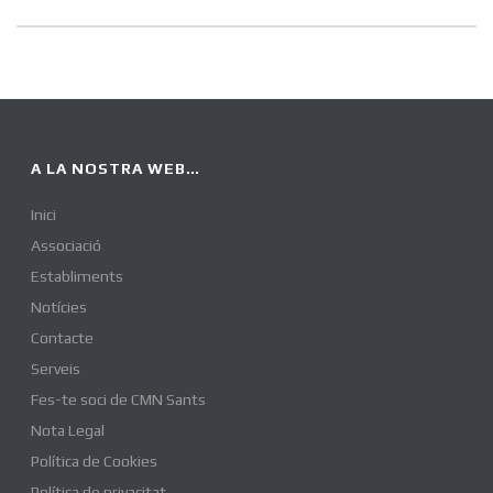
A LA NOSTRA WEB…
Inici
Associació
Establiments
Notícies
Contacte
Serveis
Fes-te soci de CMN Sants
Nota Legal
Política de Cookies
Política de privacitat