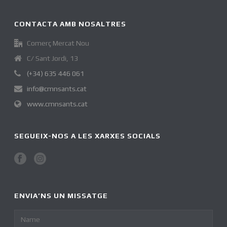
CONTACTA AMB NOSALTRES
Comerç Mercat Nou
C/ Sant Jordi, 13
(+34) 635 446 061
info@cmnsants.cat
www.cmnsants.cat
SEGUEIX-NOS A LES XARXES SOCIALS
ENVIA’NS UN MISSATGE