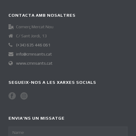
CONTACTA AMB NOSALTRES
Comerç Mercat Nou
C/ Sant Jordi, 13
(+34) 635 446 061
info@cmnsants.cat
www.cmnsants.cat
SEGUEIX-NOS A LES XARXES SOCIALS
ENVIA’NS UN MISSATGE