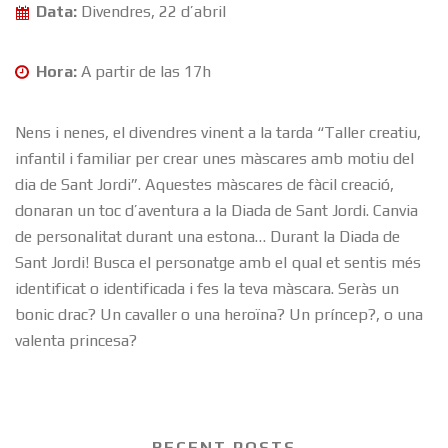
Data:
Divendres, 22 d’abril
Hora:
A partir de las 17h
Nens i nenes, el divendres vinent a la tarda “Taller creatiu,
infantil i familiar per crear unes màscares amb motiu del
dia de Sant Jordi”. Aquestes màscares de fàcil creació,
donaran un toc d’aventura a la Diada de Sant Jordi. Canvia
de personalitat durant una estona… Durant la Diada de
Sant Jordi! Busca el personatge amb el qual et sentis més
identificat o identificada i fes la teva màscara. Seràs un
bonic drac? Un cavaller o una heroïna? Un príncep?, o una
valenta princesa?
RECENT POSTS