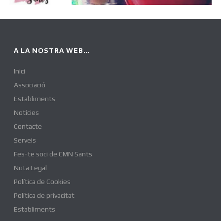
FLORISTERIA EMMY SANTS
Decoració i Art
A LA NOSTRA WEB…
Inici
Associació
Establiments
Notícies
Contacte
Serveis
Fes-te soci de CMN Sants
Nota Legal
Política de Cookies
Política de privacitat
Establiments