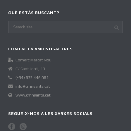
QUÈ ESTÀS BUSCANT?
CONTACTA AMB NOSALTRES
Comerç Mercat Nou
C/ Sant Jordi, 13
(+34) 635 446 061
info@cmnsants.cat
www.cmnsants.cat
SEGUEIX-NOS A LES XARXES SOCIALS